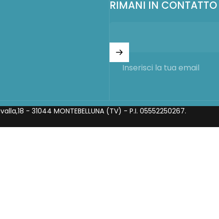
RIMANI IN CONTATTO
Inserisci la tua email
avalla,18 - 31044 MONTEBELLUNA (TV) - P.I. 05552250267.