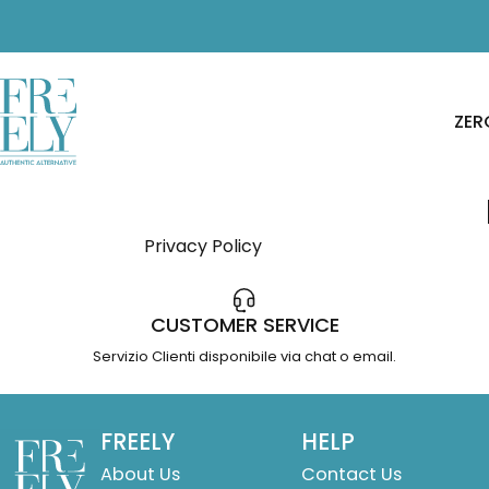
Vai direttamente ai contenuti
ZER
Freely. Authentic Alternative
Z
Privacy Policy
CUSTOMER SERVICE
Servizio Clienti disponibile via chat o email.
Freely. Authentic Alternative
FREELY
HELP
About Us
Contact Us