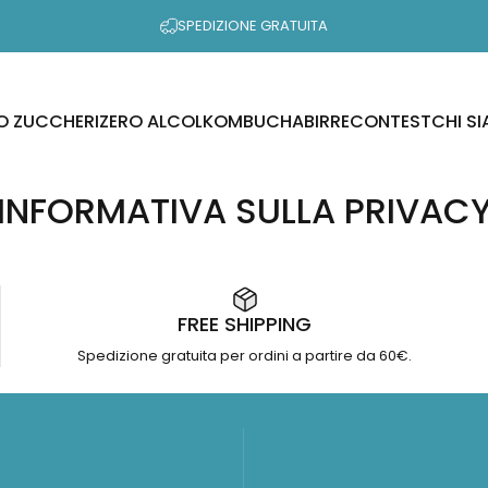
SPEDIZIONE GRATUITA
O ZUCCHERI
ZERO ALCOL
KOMBUCHA
BIRRE
CONTEST
CHI S
ERO ZUCCHERI
ZERO ALCOL
KOMBUCHA
BIRRE
CONTEST
CHI SI
INFORMATIVA SULLA PRIVAC
FREE SHIPPING
Spedizione gratuita per ordini a partire da 60€.