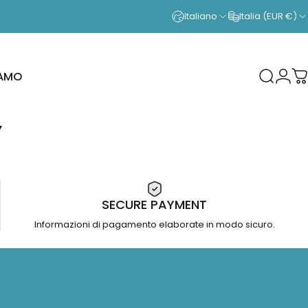
Italiano
Italia (EUR €)
IAMO
Cerca
Acce
C
AMO
Y
SECURE PAYMENT
Informazioni di pagamento elaborate in modo sicuro.